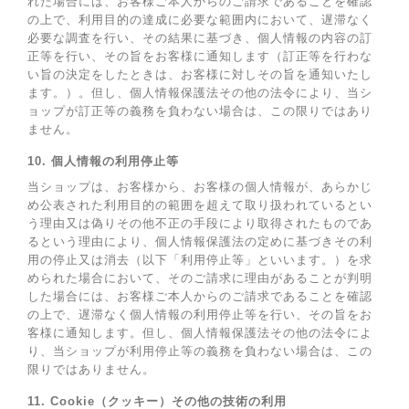
れた場合には、お客様ご本人からのご請求であることを確認
の上で、利用目的の達成に必要な範囲内において、遅滞なく
必要な調査を行い、その結果に基づき、個人情報の内容の訂
正等を行い、その旨をお客様に通知します（訂正等を行わな
い旨の決定をしたときは、お客様に対しその旨を通知いたし
ます。）。但し、個人情報保護法その他の法令により、当シ
ョップが訂正等の義務を負わない場合は、この限りではあり
ません。
10. 個人情報の利用停止等
当ショップは、お客様から、お客様の個人情報が、あらかじ
め公表された利用目的の範囲を超えて取り扱われているとい
う理由又は偽りその他不正の手段により取得されたものであ
るという理由により、個人情報保護法の定めに基づきその利
用の停止又は消去（以下「利用停止等」といいます。）を求
められた場合において、そのご請求に理由があることが判明
した場合には、お客様ご本人からのご請求であることを確認
の上で、遅滞なく個人情報の利用停止等を行い、その旨をお
客様に通知します。但し、個人情報保護法その他の法令によ
り、当ショップが利用停止等の義務を負わない場合は、この
限りではありません。
11. Cookie（クッキー）その他の技術の利用