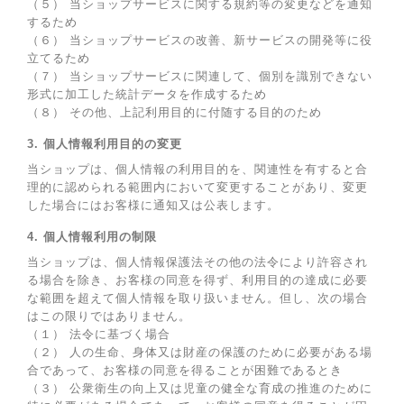
（５） 当ショップサービスに関する規約等の変更などを通知
するため
（６） 当ショップサービスの改善、新サービスの開発等に役
立てるため
（７） 当ショップサービスに関連して、個別を識別できない
形式に加工した統計データを作成するため
（８） その他、上記利用目的に付随する目的のため
3. 個人情報利用目的の変更
当ショップは、個人情報の利用目的を、関連性を有すると合
理的に認められる範囲内において変更することがあり、変更
した場合にはお客様に通知又は公表します。
4. 個人情報利用の制限
当ショップは、個人情報保護法その他の法令により許容され
る場合を除き、お客様の同意を得ず、利用目的の達成に必要
な範囲を超えて個人情報を取り扱いません。但し、次の場合
はこの限りではありません。
（１） 法令に基づく場合
（２） 人の生命、身体又は財産の保護のために必要がある場
合であって、お客様の同意を得ることが困難であるとき
（３） 公衆衛生の向上又は児童の健全な育成の推進のために